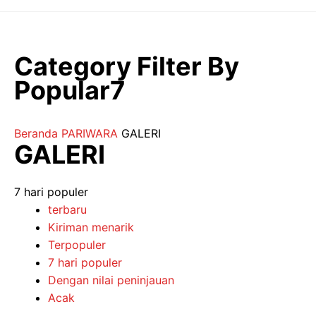
Langsung
ke
isi
Category Filter By
Popular7
Beranda
PARIWARA
GALERI
GALERI
7 hari populer
terbaru
Kiriman menarik
Terpopuler
7 hari populer
Dengan nilai peninjauan
Acak