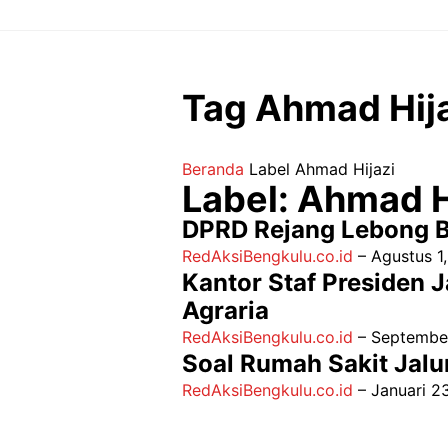
Langsung
ke
isi
Tag Ahmad Hij
Beranda
Label
Ahmad Hijazi
Label: Ahmad H
DPRD Rejang Lebong B
RedAksiBengkulu.co.id
–
Agustus 1
Kantor Staf Presiden 
Agraria
RedAksiBengkulu.co.id
–
September
Soal Rumah Sakit Jalu
RedAksiBengkulu.co.id
–
Januari 2