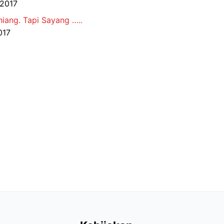
 2017
hiang. Tapi Sayang …..
017