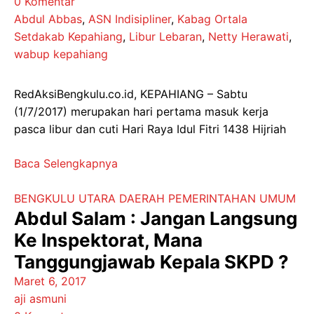
0 Komentar
Abdul Abbas
,
ASN Indisipliner
,
Kabag Ortala
Setdakab Kepahiang
,
Libur Lebaran
,
Netty Herawati
,
wabup kepahiang
RedAksiBengkulu.co.id, KEPAHIANG – Sabtu
(1/7/2017) merupakan hari pertama masuk kerja
pasca libur dan cuti Hari Raya Idul Fitri 1438 Hijriah
Baca Selengkapnya
BENGKULU UTARA
DAERAH
PEMERINTAHAN
UMUM
Abdul Salam : Jangan Langsung
Ke Inspektorat, Mana
Tanggungjawab Kepala SKPD ?
Maret 6, 2017
aji asmuni