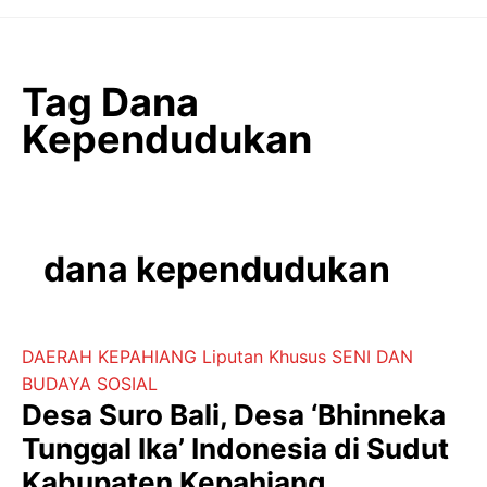
Langsung
ke
isi
Tag Dana
Kependudukan
dana kependudukan
DAERAH
KEPAHIANG
Liputan Khusus
SENI DAN
BUDAYA
SOSIAL
Desa Suro Bali, Desa ‘Bhinneka
Tunggal Ika’ Indonesia di Sudut
Kabupaten Kepahiang