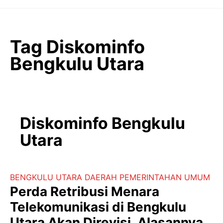
Langsung
ke
isi
Tag Diskominfo
Bengkulu Utara
Diskominfo Bengkulu
Utara
BENGKULU UTARA
DAERAH
PEMERINTAHAN
UMUM
Perda Retribusi Menara
Telekomunikasi di Bengkulu
Utara Akan Direvisi. Alasannya