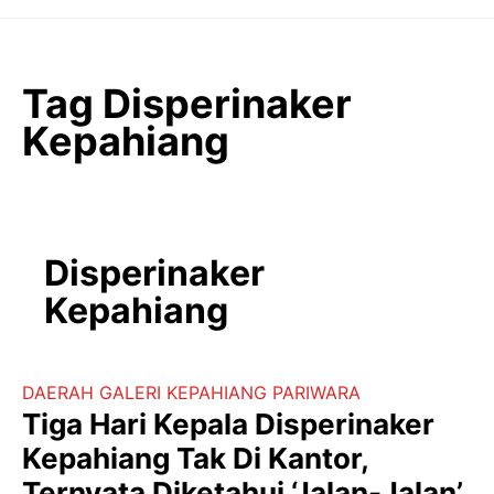
Langsung
ke
isi
Tag Disperinaker
Kepahiang
Disperinaker
Kepahiang
DAERAH
GALERI
KEPAHIANG
PARIWARA
Tiga Hari Kepala Disperinaker
Kepahiang Tak Di Kantor,
Ternyata Diketahui ‘Jalan-Jalan’