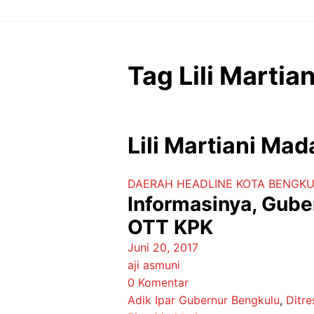
Langsung
ke
isi
Tag Lili Martia
Lili Martiani Mad
DAERAH
HEADLINE
KOTA BENGK
Informasinya, Guber
OTT KPK
Juni 20, 2017
aji asmuni
0 Komentar
Adik Ipar Gubernur Bengkulu
,
Ditr