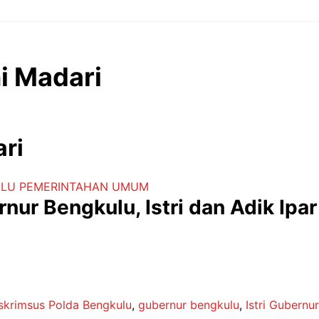
ni Madari
ari
ULU
PEMERINTAHAN
UMUM
nur Bengkulu, Istri dan Adik Ipa
eskrimsus Polda Bengkulu
,
gubernur bengkulu
,
Istri Gubernur