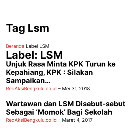
Langsung
ke
isi
Tag Lsm
Beranda
Label
LSM
Label: LSM
Unjuk Rasa Minta KPK Turun ke
Kepahiang, KPK : Silakan
Sampaikan…
RedAksiBengkulu.co.id
–
Mei 31, 2018
Wartawan dan LSM Disebut-sebut
Sebagai ‘Momok’ Bagi Sekolah
RedAksiBengkulu.co.id
–
Maret 4, 2017