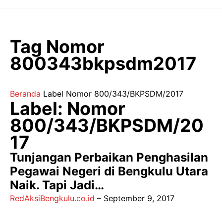
Langsung
ke
isi
Tag Nomor
800343bkpsdm2017
Beranda
Label
Nomor 800/343/BKPSDM/2017
Label: Nomor
800/343/BKPSDM/20
17
Tunjangan Perbaikan Penghasilan
Pegawai Negeri di Bengkulu Utara
Naik. Tapi Jadi…
RedAksiBengkulu.co.id
–
September 9, 2017