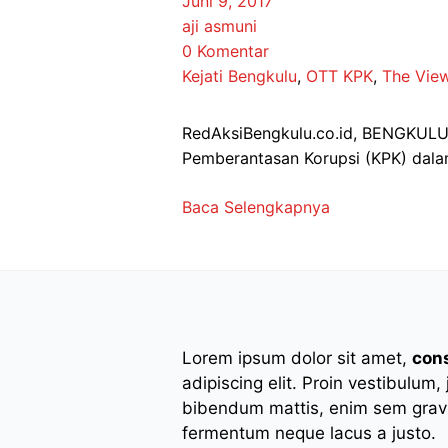
Juni 9, 2017
aji asmuni
0 Komentar
Kejati Bengkulu
,
OTT KPK
,
The Vie
RedAksiBengkulu.co.id, BENGKULU –
Pemberantasan Korupsi (KPK) dal
Baca Selengkapnya
Lorem ipsum dolor sit amet,
con
adipiscing elit. Proin vestibulum,
bibendum mattis, enim sem gravi
fermentum neque lacus a justo.