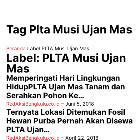
Langsung
ke
isi
Tag Plta Musi Ujan Mas
Beranda
Label
PLTA Musi Ujan Mas
Label: PLTA Musi Ujan
Mas
Memperingati Hari Lingkungan
HidupPLTA Ujan Mas Tanam dan
Serahkan Pohon Ke…
RedAksiBengkulu.co.id
–
Juni 5, 2018
Ternyata Lokasi Ditemukan Fosil
Hewan Purba Pernah Akan Disewa
PLTA Ujan…
RedAksiBengkulu.co.id
–
April 22, 2018