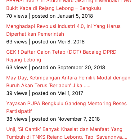
PERHATIAN !! Ini Aturan Baru Jika Ingin Mendaki TWA
Bukit Kaba di Rejang Lebong – Bengkulu
70 views
|
posted on Januari 5, 2018
Menghadapi Revolusi Industri 4.0, Ini Yang Harus
Diperhatikan Pemerintah
63 views
|
posted on Mei 8, 2018
CEK ! Daftar Calon Tetap (DCT) Bacaleg DPRD
Rejang Lebong
63 views
|
posted on September 20, 2018
May Day, Ketimpangan Antara Pemilik Modal dengan
Buruh Akan Terus ‘Berlabuh’ Jika …..
39 views
|
posted on Mei 1, 2017
Yayasan PUPA Bengkulu Gandeng Mentoring Reses
Partisipatif
38 views
|
posted on November 7, 2018
Unji, ‘Si Cantik’ Banyak Khasiat dan Manfaat Yang
Tumbuh di TNKS Rejang Lebong. Tapi Sayangnya….