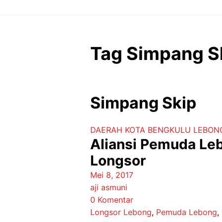
Langsung
ke
isi
Tag Simpang S
Simpang Skip
DAERAH
KOTA BENGKULU
LEBON
Aliansi Pemuda Le
Longsor
Mei 8, 2017
aji asmuni
0 Komentar
Longsor Lebong
,
Pemuda Lebong
,