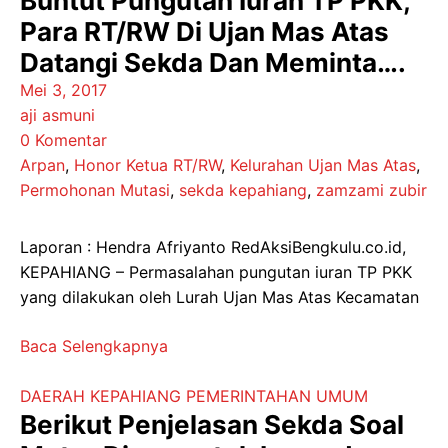
Buntut Pungutan Iuran TP PKK,
Para RT/RW Di Ujan Mas Atas
Datangi Sekda Dan Meminta….
Mei 3, 2017
aji asmuni
0 Komentar
Arpan
,
Honor Ketua RT/RW
,
Kelurahan Ujan Mas Atas
,
Permohonan Mutasi
,
sekda kepahiang
,
zamzami zubir
Laporan : Hendra Afriyanto RedAksiBengkulu.co.id,
KEPAHIANG – Permasalahan pungutan iuran TP PKK
yang dilakukan oleh Lurah Ujan Mas Atas Kecamatan
Baca Selengkapnya
DAERAH
KEPAHIANG
PEMERINTAHAN
UMUM
Berikut Penjelasan Sekda Soal