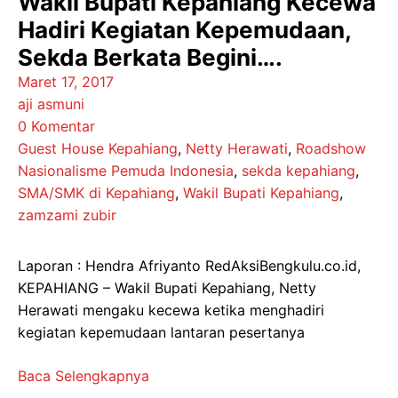
Wakil Bupati Kepahiang Kecewa
Hadiri Kegiatan Kepemudaan,
Sekda Berkata Begini….
Maret 17, 2017
aji asmuni
0 Komentar
Guest House Kepahiang
,
Netty Herawati
,
Roadshow
Nasionalisme Pemuda Indonesia
,
sekda kepahiang
,
SMA/SMK di Kepahiang
,
Wakil Bupati Kepahiang
,
zamzami zubir
Laporan : Hendra Afriyanto RedAksiBengkulu.co.id,
KEPAHIANG – Wakil Bupati Kepahiang, Netty
Herawati mengaku kecewa ketika menghadiri
kegiatan kepemudaan lantaran pesertanya
Baca Selengkapnya