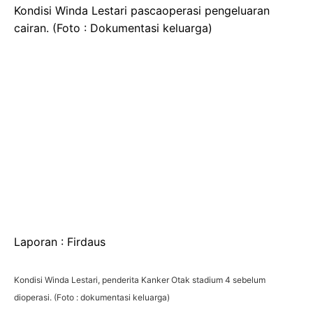
Kondisi Winda Lestari pascaoperasi pengeluaran
cairan. (Foto : Dokumentasi keluarga)
Laporan : Firdaus
Kondisi Winda Lestari, penderita Kanker Otak stadium 4 sebelum
dioperasi. (Foto : dokumentasi keluarga)