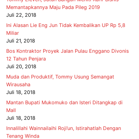
Memantapkannya Maju Pada Pileg 2019
Juli 22, 2018
Ini Alasan Lie Eng Jun Tidak Kembalikan UP Rp 5,8
Miliar
Juli 21, 2018
Bos Kontraktor Proyek Jalan Pulau Enggano Divonis
12 Tahun Penjara
Juli 20, 2018
Muda dan Produktif, Tommy Usung Semangat
Wirausaha
Juli 18, 2018
Mantan Bupati Mukomuko dan Isteri Ditangkap di
Mall
Juli 18, 2018
Innalillahi Wainnailaihi Roji’un, Istirahatlah Dengan
Tenang Winda