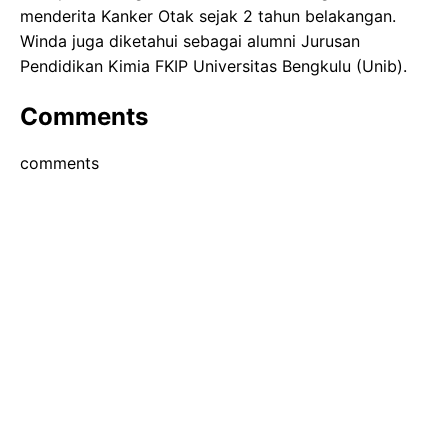
menderita Kanker Otak sejak 2 tahun belakangan.
Winda juga diketahui sebagai alumni Jurusan
Pendidikan Kimia FKIP Universitas Bengkulu (Unib).
Comments
comments