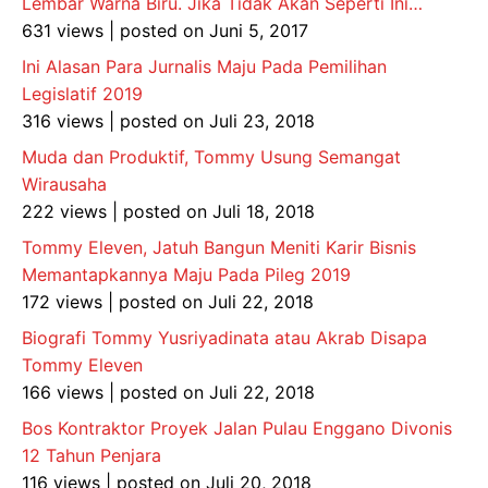
Lembar Warna Biru. Jika Tidak Akan Seperti Ini…
631 views
|
posted on Juni 5, 2017
Ini Alasan Para Jurnalis Maju Pada Pemilihan
Legislatif 2019
316 views
|
posted on Juli 23, 2018
Muda dan Produktif, Tommy Usung Semangat
Wirausaha
222 views
|
posted on Juli 18, 2018
Tommy Eleven, Jatuh Bangun Meniti Karir Bisnis
Memantapkannya Maju Pada Pileg 2019
172 views
|
posted on Juli 22, 2018
Biografi Tommy Yusriyadinata atau Akrab Disapa
Tommy Eleven
166 views
|
posted on Juli 22, 2018
Bos Kontraktor Proyek Jalan Pulau Enggano Divonis
12 Tahun Penjara
116 views
|
posted on Juli 20, 2018