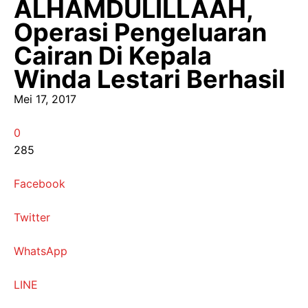
ALHAMDULILLAAH,
Operasi Pengeluaran
Cairan Di Kepala
Winda Lestari Berhasil
Mei 17, 2017
0
285
Facebook
Twitter
WhatsApp
LINE