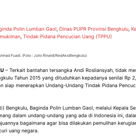
ginda Polin Lumban Gaol
,
Dinas PUPR Provinsi Bengkulu
,
Ke
emukiman
,
Tindak Pidana Pencucian Uang (TPPU)
hmad Fuadi. (Foto : Julio Rinaldi/RedAksiBengkulu)
LU
– Terkait bantahan tersangka Andi Rosliansyah, tidak me
lu Tahun 2015 yang dituduhkan kepadanya senilai Rp 2,1 –
akan siap menerapkan Undang-Undang Tindak Pidana Pencu
ati) Bengkulu, Baginda Polin Lumban Gaol, melalui Kepala 
ang dalam undang-undang yang ada di Indonesia ini, dal
 tujuannya bagaimana agar bisa dilakukan pemulihan kerugi
uri uang negara.