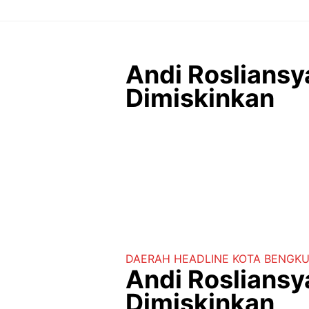
Langsung
ke
isi
Andi Rosliansy
Dimiskinkan
DAERAH
HEADLINE
KOTA BENGK
Andi Rosliansy
Dimiskinkan