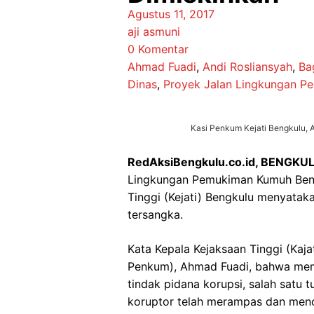
Agustus 11, 2017
aji asmuni
0 Komentar
Ahmad Fuadi
,
Andi Rosliansyah
,
Ba
Dinas
,
Proyek Jalan Lingkungan P
Kasi Penkum Kejati Bengkulu, A
RedAksiBengkulu.co.id, BENGKU
Lingkungan Pemukiman Kumuh Bengku
Tinggi (Kejati) Bengkulu menyat
tersangka.
Kata Kepala Kejaksaan Tinggi (Kaj
Penkum), Ahmad Fuadi, bahwa mem
tindak pidana korupsi, salah satu
koruptor telah merampas dan menc