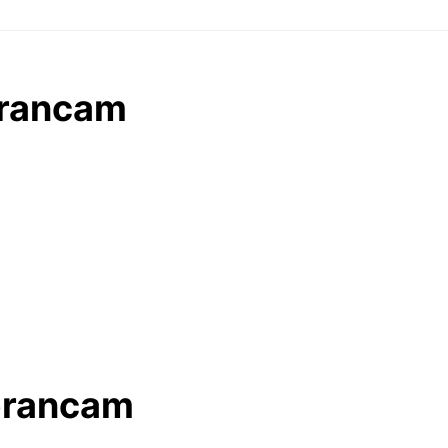
erancam
Terancam