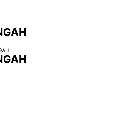
NGAH
GAH
NGAH