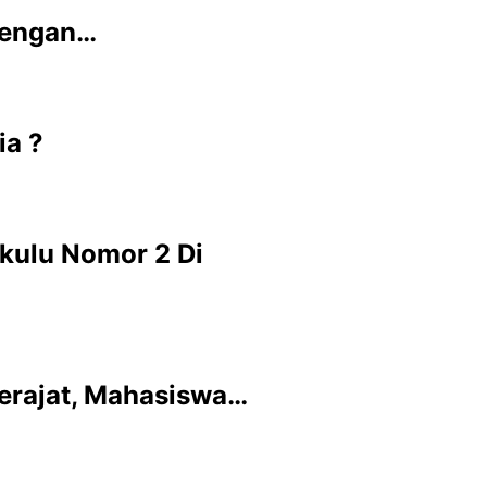
 dengan…
ia ?
gkulu Nomor 2 Di
derajat, Mahasiswa…