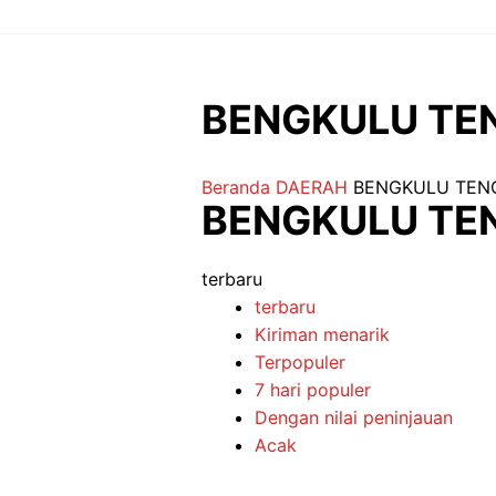
Langsung
ke
isi
BENGKULU TE
Beranda
DAERAH
BENGKULU TEN
BENGKULU TE
terbaru
terbaru
Kiriman menarik
Terpopuler
7 hari populer
Dengan nilai peninjauan
Acak