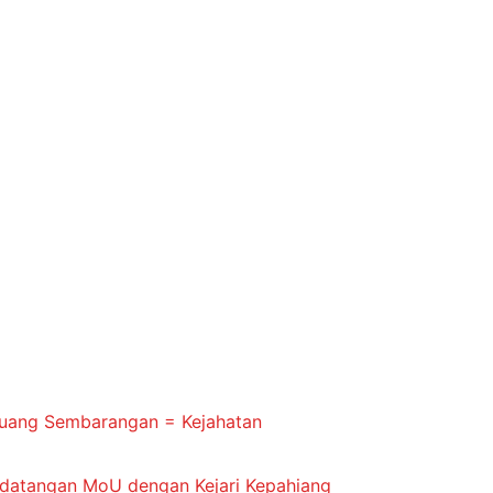
buang Sembarangan = Kejahatan
ndatangan MoU dengan Kejari Kepahiang