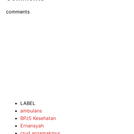
comments
LABEL
ambulans
BPJS Kesehatan
Ernansyah
rsud argamakmur