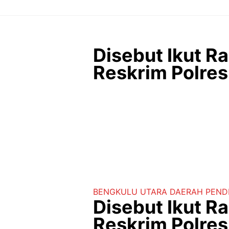
Langsung
ke
isi
Disebut Ikut 
Reskrim Polres
BENGKULU UTARA
DAERAH
PEND
Disebut Ikut 
Reskrim Polres 