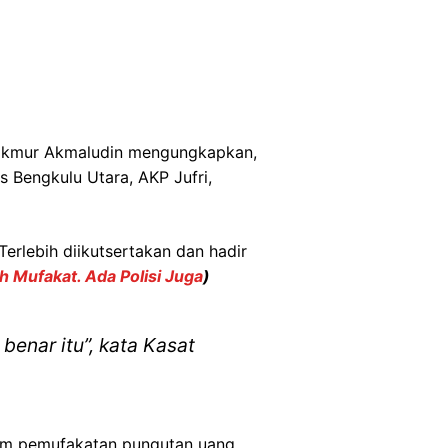
akmur Akmaludin mengungkapkan,
 Bengkulu Utara, AKP Jufri,
Terlebih diikutsertakan dan hadir
 Mufakat. Ada Polisi Juga
)
benar itu”, kata Kasat
lam pemufakatan pungutan uang