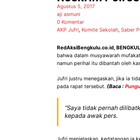
Agustus 5, 2017
aji asmuni
0 Komentar
AKP Jufri
,
Komite Sekolah
,
Saber P
RedAksiBengkulu.co.id, BENGKU
bahwa dalam musyawarah mufakat te
namun perihal itu dibantah oleh kas
Jufri justru menegaskan, jika ia t
pada rapat tersebut.
(Baca :
Pungu
“Saya tidak pernah dilibat
kepada awak pers.
Jufri menjelaskan, kedatangan ia