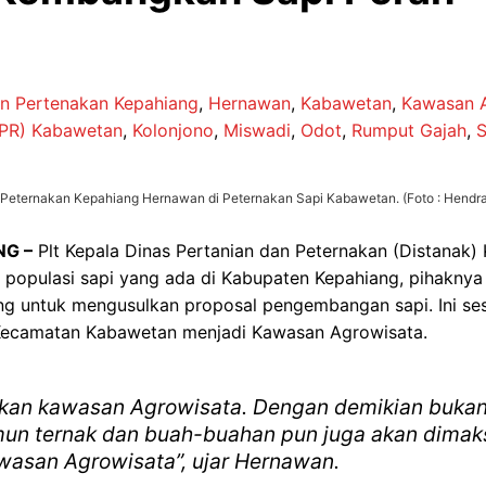
an Pertenakan Kepahiang
,
Hernawan
,
Kabawetan
,
Kawasan 
SPR) Kabawetan
,
Kolonjono
,
Miswadi
,
Odot
,
Rumput Gajah
,
S
n Peternakan Kepahiang Hernawan di Peternakan Sapi Kabawetan. (Foto : Hendr
NG –
Plt Kepala Dinas Pertanian dan Peternakan (Distanak
populasi sapi yang ada di Kabupaten Kepahiang, pihakny
ang untuk mengusulkan proposal pengembangan sapi. Ini 
Kecamatan Kabawetan menjadi Kawasan Agrowisata.
dikan kawasan Agrowisata. Dengan demikian buka
amun ternak dan buah-buahan pun juga akan dima
awasan Agrowisata”, ujar Hernawan.