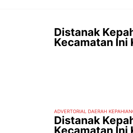
Langsung
ke
isi
Distanak Kepah
Kecamatan Ini
ADVERTORIAL
DAERAH
KEPAHIAN
Distanak Kepah
Kecamatan Ini