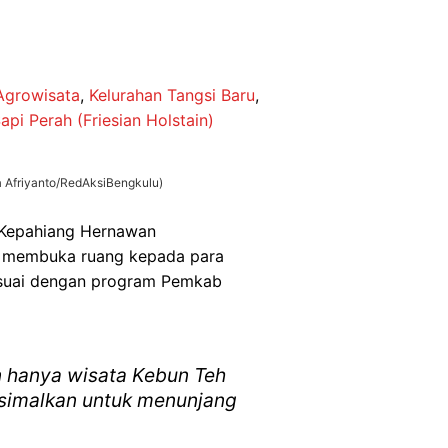
Agrowisata
,
Kelurahan Tangsi Baru
,
api Perah (Friesian Holstain)
a Afriyanto/RedAksiBengkulu)
) Kepahiang Hernawan
a membuka ruang kepada para
sesuai dengan program Pemkab
n hanya wisata Kebun Teh
ksimalkan untuk menunjang