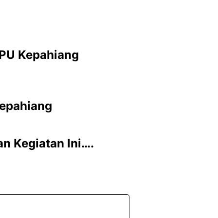
KPU Kepahiang
Kepahiang
n Kegiatan Ini….