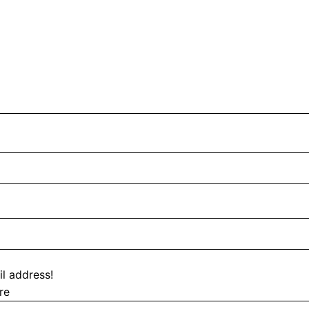
l address!
re