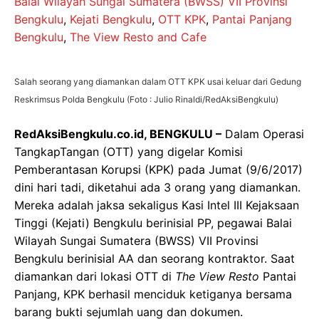
Balai Wilayah Sungai Sumatera (BWSS) VII Provinsi
Bengkulu
,
Kejati Bengkulu
,
OTT KPK
,
Pantai Panjang
Bengkulu
,
The View Resto and Cafe
Salah seorang yang diamankan dalam OTT KPK usai keluar dari Gedung
Reskrimsus Polda Bengkulu (Foto : Julio Rinaldi/RedAksiBengkulu)
RedAksiBengkulu.co.id, BENGKULU –
Dalam Operasi
TangkapTangan (OTT) yang digelar Komisi
Pemberantasan Korupsi (KPK) pada Jumat (9/6/2017)
dini hari tadi, diketahui ada 3 orang yang diamankan.
Mereka adalah jaksa sekaligus Kasi Intel III Kejaksaan
Tinggi (Kejati) Bengkulu berinisial PP, pegawai Balai
Wilayah Sungai Sumatera (BWSS) VII Provinsi
Bengkulu berinisial AA dan seorang kontraktor. Saat
diamankan dari lokasi OTT di
The View Resto
Pantai
Panjang, KPK berhasil menciduk ketiganya bersama
barang bukti sejumlah uang dan dokumen.