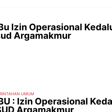
Bu Izin Operasional Kedal
sud Argamakmur
RINTAHAN
UMUM
BU : Izin Operasional Ked
RSUD Argamakmur