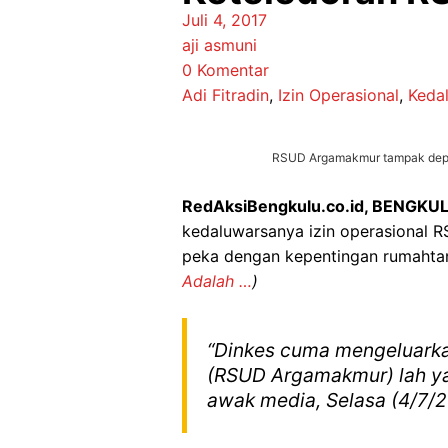
Juli 4, 2017
aji asmuni
0 Komentar
Adi Fitradin
,
Izin Operasional
,
Keda
RSUD Argamakmur tampak depan
RedAksiBengkulu.co.id, BENGKU
kedaluwarsanya izin operasional 
peka dengan kepentingan rumahta
Adalah …
)
“Dinkes cuma mengeluarkan
(RSUD Argamakmur) lah ya
awak media, Selasa (4/7/2