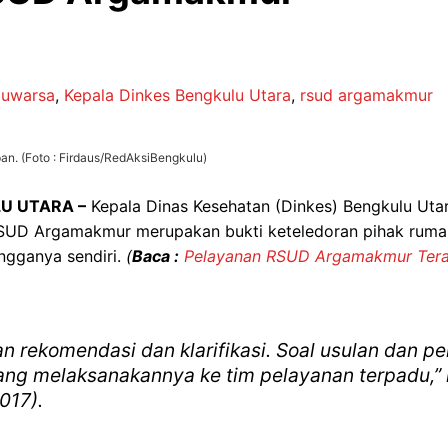
luwarsa
,
Kepala Dinkes Bengkulu Utara
,
rsud argamakmur
. (Foto : Firdaus/RedAksiBengkulu)
LU UTARA –
Kepala Dinas Kesehatan (Dinkes) Bengkulu Utar
RSUD Argamakmur merupakan bukti keteledoran pihak rumah 
ngganya sendiri.
(
Baca :
Pelayanan RSUD Argamakmur Ter
 rekomendasi dan klarifikasi. Soal usulan dan 
ng melaksanakannya ke tim pelayanan terpadu,” k
017).