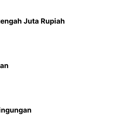
tengah Juta Rupiah
ran
ingungan