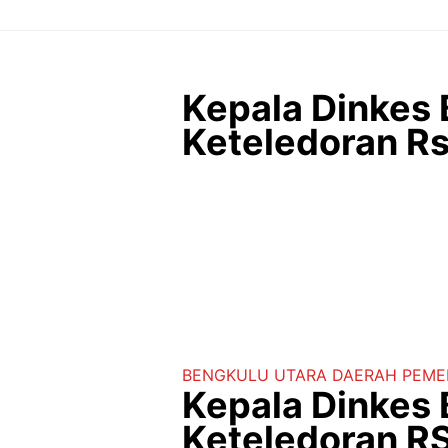
Langsung
ke
isi
Kepala Dinkes 
Keteledoran R
BENGKULU UTARA
DAERAH
PEME
Kepala Dinkes 
Keteledoran 