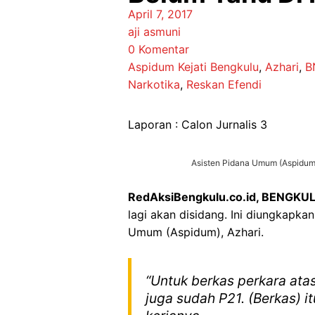
April 7, 2017
aji asmuni
0 Komentar
Aspidum Kejati Bengkulu
,
Azhari
,
B
Narkotika
,
Reskan Efendi
Laporan : Calon Jurnalis 3
Asisten Pidana Umum (Aspidum)
RedAksiBengkulu.co.id, BENGKUL
lagi akan disidang. Ini diungkapka
Umum (Aspidum), Azhari.
“Untuk berkas perkara ata
juga sudah P21. (Berkas) i