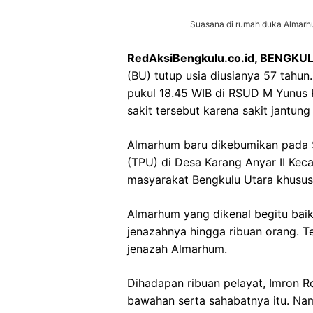
Suasana di rumah duka Almarhum 
RedAksiBengkulu.co.id, BENGKU
(BU) tutup usia diusianya 57 tahun
pukul 18.45 WIB di RSUD M Yunus K
sakit tersebut karena sakit jantung
Almarhum baru dikebumikan pada S
(TPU) di Desa Karang Anyar II Kec
masyarakat Bengkulu Utara khususn
Almarhum yang dikenal begitu baik,
jenazahnya hingga ribuan orang. 
jenazah Almarhum.
Dihadapan ribuan pelayat, Imron R
bawahan serta sahabatnya itu. Na