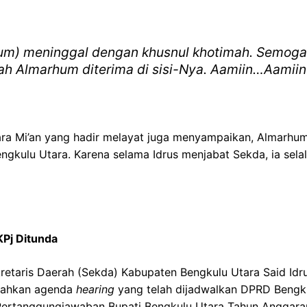
rhum) meninggal dengan khusnul khotimah. Semoga
h Almarhum diterima di sisi-Nya. Aamiin…Aamiin 
ara Mi’an yang hadir melayat juga menyampaikan, Almarhum
gkulu Utara. Karena selama Idrus menjabat Sekda, ia selalu
Pj Ditunda
taris Daerah (Sekda) Kabupaten Bengkulu Utara Said Idru
 Bahkan agenda
hearing
yang telah dijadwalkan DPRD Bengk
ertanggungjawaban Bupati Bengkulu Utara Tahun Anggaran