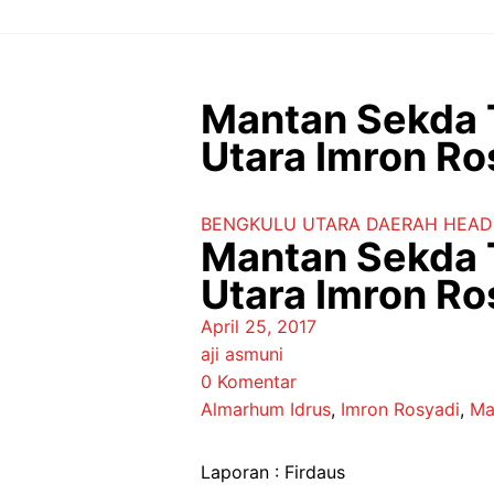
Langsung
ke
isi
Mantan Sekda 
Utara Imron R
BENGKULU UTARA
DAERAH
HEAD
Mantan Sekda T
Utara Imron R
April 25, 2017
aji asmuni
0 Komentar
Almarhum Idrus
,
Imron Rosyadi
,
Ma
Laporan : Firdaus