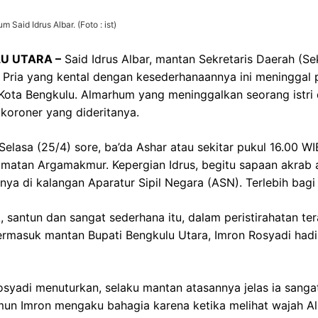
Said Idrus Albar. (Foto : ist)
LU UTARA –
Said Idrus Albar, mantan Sekretaris Daerah (S
. Pria yang kental dengan kesederhanaannya ini meninggal 
ota Bengkulu. Almarhum yang meninggalkan seorang istri d
 koroner yang dideritanya.
elasa (25/4) sore, ba’da Ashar atau sekitar pukul 16.00
amatan Argamakmur. Kepergian Idrus, begitu sapaan akrab 
ya di kalangan Aparatur Sipil Negara (ASN). Terlebih bagi
 santun dan sangat sederhana itu, dalam peristirahatan ter
Termasuk mantan Bupati Bengkulu Utara, Imron Rosyadi had
osyadi menuturkan, selaku mantan atasannya jelas ia sangat
mun Imron mengaku bahagia karena ketika melihat wajah 