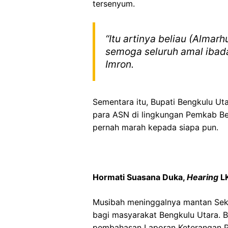
tersenyum.
“Itu artinya beliau (Alma
semoga seluruh amal ibada
Imron.
Sementara itu, Bupati Bengkulu Ut
para ASN di lingkungan Pemkab Ben
pernah marah kepada siapa pun.
Hormati Suasana Duka,
Hearing
LK
Musibah meninggalnya mantan Sekre
bagi masyarakat Bengkulu Utara.
pembahasan Laporan Keterangan P