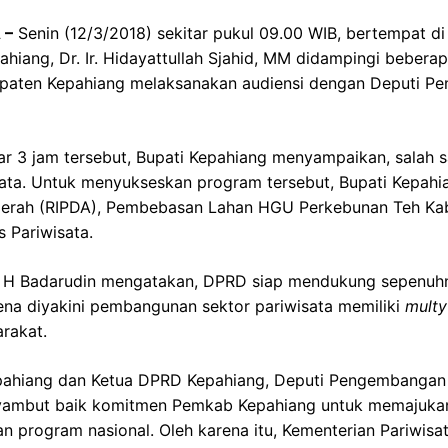
 –
Senin (12/3/2018) sekitar pukul 09.00 WIB, bertempat 
pahiang, Dr. Ir. Hidayattullah Sjahid, MM didampingi bebe
ten Kepahiang melaksanakan audiensi dengan Deputi Pen
r 3 jam tersebut, Bupati Kepahiang menyampaikan, salah 
isata. Untuk menyukseskan program tersebut, Bupati Kepah
rah (RIPDA), Pembebasan Lahan HGU Perkebunan Teh Kab
 Pariwisata.
 H Badarudin mengatakan, DPRD siap mendukung sepenuhn
ena diyakini pembangunan sektor pariwisata memiliki
multy
rakat.
ahiang dan Ketua DPRD Kepahiang, Deputi Pengembangan D
enyambut baik komitmen Pemkab Kepahiang untuk memajukan
 program nasional. Oleh karena itu, Kementerian Pariwisa