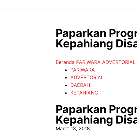
Langsung
ke
isi
Paparkan Prog
Kepahiang Dis
Beranda
PARIWARA
ADVERTORIAL
PARIWARA
ADVERTORIAL
DAERAH
KEPAHIANG
Paparkan Prog
Kepahiang Dis
Maret 13, 2018