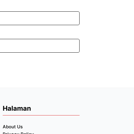
Halaman
About Us