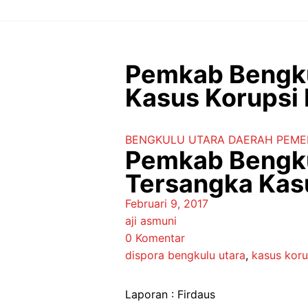
Langsung
ke
isi
Pemkab Bengku
Kasus Korupsi 
BENGKULU UTARA
DAERAH
PEME
Pemkab Bengku
Tersangka Kasu
Februari 9, 2017
aji asmuni
0 Komentar
dispora bengkulu utara
,
kasus koru
Laporan : Firdaus