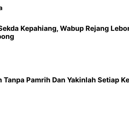
a
ekda Kepahiang, Wabup Rejang Lebon
bong
 Tanpa Pamrih Dan Yakinlah Setiap K