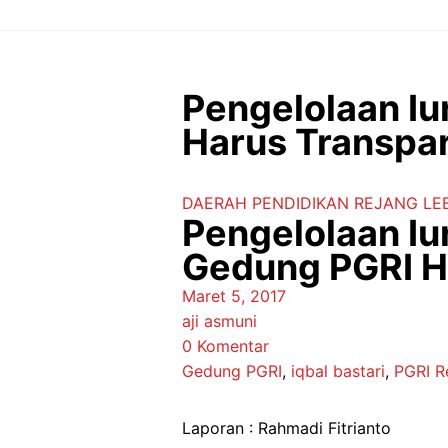
Langsung
ke
isi
Pengelolaan I
Harus Transpa
DAERAH
PENDIDIKAN
REJANG LE
Pengelolaan I
Gedung PGRI H
Maret 5, 2017
aji asmuni
0 Komentar
Gedung PGRI
,
iqbal bastari
,
PGRI R
Laporan : Rahmadi Fitrianto