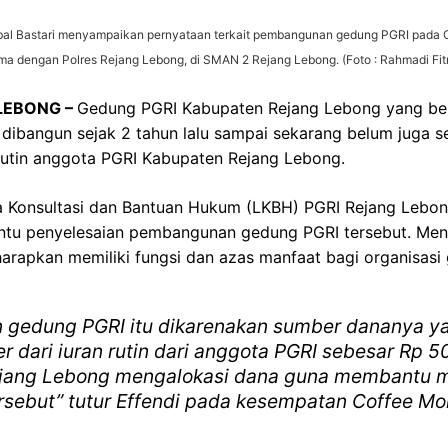
qbal Bastari menyampaikan pernyataan terkait pembangunan gedung PGRI pada C
a dengan Polres Rejang Lebong, di SMAN 2 Rejang Lebong. (Foto : Rahmadi Fit
 LEBONG –
Gedung PGRI Kabupaten Rejang Lebong yang be
dibangun sejak 2 tahun lalu sampai sekarang belum juga 
n rutin anggota PGRI Kabupaten Rejang Lebong.
ga Konsultasi dan Bantuan Hukum (LKBH) PGRI Rejang Leb
tu penyelesaian pembangunan gedung PGRI tersebut. Meng
arapkan memiliki fungsi dan azas manfaat bagi organisasi g
gedung PGRI itu dikarenakan sumber dananya ya
 dari iuran rutin dari anggota PGRI sebesar Rp 50
jang Lebong mengalokasi dana guna membantu m
ebut” tutur Effendi pada kesempatan Coffee Mor