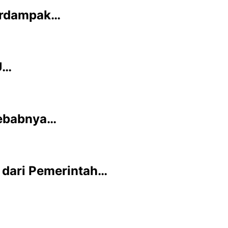
Terdampak…
U…
yebabnya…
i dari Pemerintah…