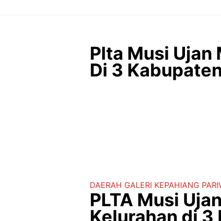
Langsung
ke
isi
Plta Musi Ujan
Di 3 Kabupate
DAERAH
GALERI
KEPAHIANG
PAR
PLTA Musi Ujan
Kelurahan di 3