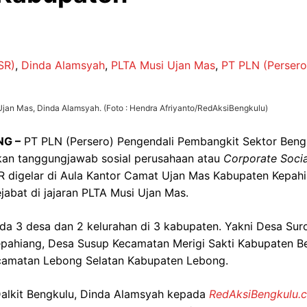
SR)
,
Dinda Alamsyah
,
PLTA Musi Ujan Mas
,
PT PLN (Persero
an Mas, Dinda Alamsyah. (Foto : Hendra Afriyanto/RedAksiBengkulu)
NG –
PT PLN (Persero) Pengendali Pembangkit Sektor Bengk
kan tanggungjawab sosial perusahaan atau
Corporate Socia
R digelar di Aula Kantor Camat Ujan Mas Kabupaten Kepahi
ejabat di jajaran PLTA Musi Ujan Mas.
da 3 desa dan 2 kelurahan di 3 kabupaten. Yakni Desa Suro
ahiang, Desa Susup Kecamatan Merigi Sakti Kabupaten Be
ecamatan Lebong Selatan Kabupaten Lebong.
Dalkit Bengkulu, Dinda Alamsyah kepada
RedAksiBengkulu.c