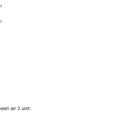
u)
u)
esin air 2 unit.