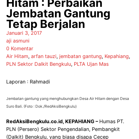
Hitam : Perbaikan
Jembatan Gantung
Tetap Berjalan
Januari 3, 2017
aji asmuni
0 Komentar
Air Hitam
,
arfan tauzi
,
jembatan gantung
,
Kepahiang
,
PLN Sektor Dalkit Bengkulu
,
PLTA Ujan Mas
Laporan : Rahmadi
Jembatan gantung yang menghubungkan Desa Air Hitam dengan Desa
Suro Bali. (Foto : Dok./RedAksiBengkulu)
RedAksiBengkulu.co.id, KEPAHIANG –
Humas PT.
PLN (Persero) Sektor Pengendalian, Pembangkit
(Dalkit) Bengkulu, yang biasa disapa Cecep