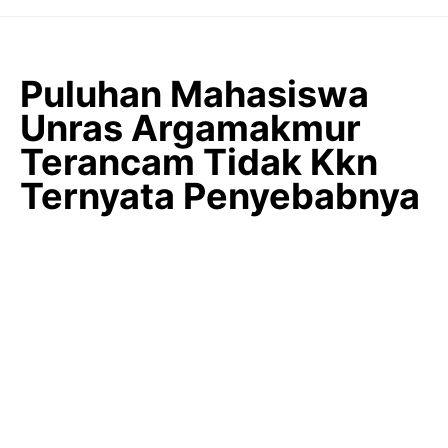
Langsung
ke
isi
Puluhan Mahasiswa
Unras Argamakmur
Terancam Tidak Kkn
Ternyata Penyebabnya