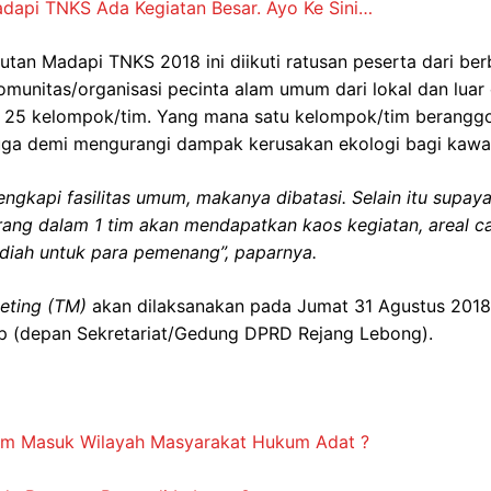
dapi TNKS Ada Kegiatan Besar. Ayo Ke Sini…
an Madapi TNKS 2018 ini diikuti ratusan peserta dari berb
omunitas/organisasi pecinta alam umum dari lokal dan luar
ya 25 kelompok/tim. Yang mana satu kelompok/tim beranggo
uga demi mengurangi dampak kerusakan ekologi bagi kaw
gkapi fasilitas umum, makanya dibatasi. Selain itu supaya
 orang dalam 1 tim akan mendapatkan kaos kegiatan, areal c
adiah untuk para pemenang”, paparnya.
eeting (TM)
akan dilaksanakan pada Jumat 31 Agustus 2018 
up (depan Sekretariat/Gedung DPRD Rejang Lebong).
im Masuk Wilayah Masyarakat Hukum Adat ?