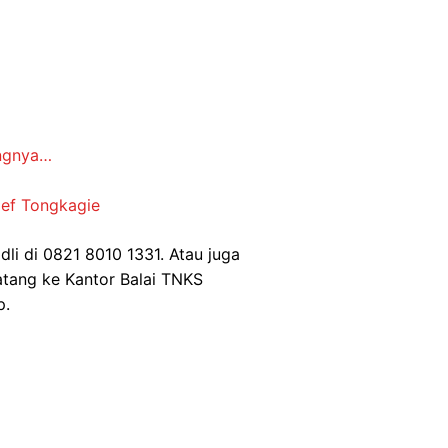
angnya…
ief Tongkagie
dli di 0821 8010 1331. Atau juga
atang ke Kantor Balai TNKS
p.