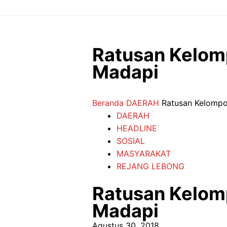
Langsung
ke
isi
Ratusan Kelomp
Madapi
Beranda
DAERAH
Ratusan Kelompo
DAERAH
HEADLINE
SOSIAL
MASYARAKAT
REJANG LEBONG
Ratusan Kelomp
Madapi
Agustus 30, 2018