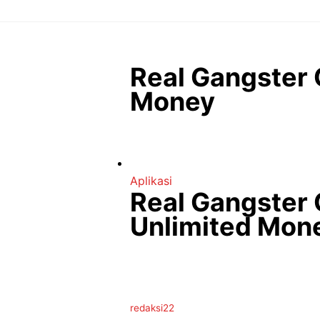
Langsung
ke
isi
Real Gangster
Money
Aplikasi
Real Gangster
Unlimited Mon
redaksi22