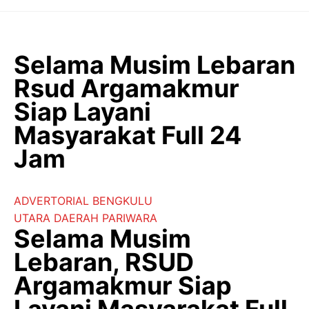
Langsung
ke
isi
Selama Musim Lebaran
Rsud Argamakmur
Siap Layani
Masyarakat Full 24
Jam
ADVERTORIAL
BENGKULU
UTARA
DAERAH
PARIWARA
Selama Musim
Lebaran, RSUD
Argamakmur Siap