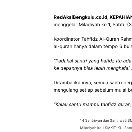
RedAksiBengkulu.co.id, KEPAHIA
menggelar Miladiyah ke 1, Sabtu (3
Koordinator Tahfidz Al-Quran Rah
al-quran hanya dalam tempo 6 bul
“Padahal santri yang hafidz itu ad
ke depannya bisa lebih menghafal 3
Ditambahkannya, semua santri ber
mengulang setiap sebelum mulai be
“Kalau santri mampu tahfidz quran
14 Santriwan dan Santriwati 
Miladiyah ke 1 SMKIT-KU, Sabtu