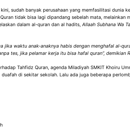
ini, sudah banyak perusahaan yang memfasilitasi dunia ker
z Quran tidak bisa lagi dipandang sebelah mata, melainkan 
elaskan dalam al-quran dan al hadits,
Allaah Subhana Wa Ta
gga jika waktu anak-anaknya habis dengan menghafal al-qu
pa tes, jika pelamar kerja itu bisa hafal quran”, demikian 
rhadap Tahfidz Quran, agenda Miladiyah SMKIT Khoiru Um
duafah di sekitar sekolah. Lalu ada juga beberapa perlom
ah