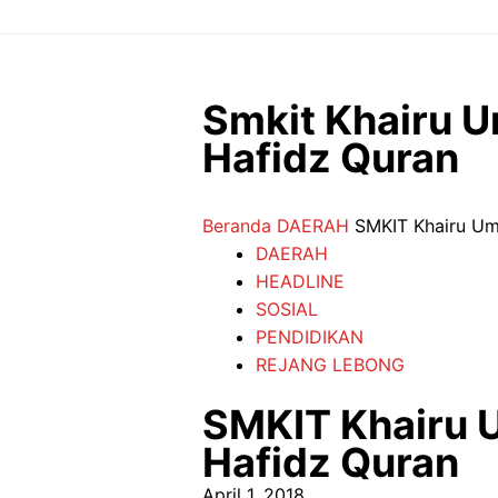
Langsung
ke
isi
Smkit Khairu 
Hafidz Quran
Beranda
DAERAH
SMKIT Khairu Um
DAERAH
HEADLINE
SOSIAL
PENDIDIKAN
REJANG LEBONG
SMKIT Khairu 
Hafidz Quran
April 1, 2018