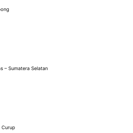
bong
s – Sumatera Selatan
 Curup