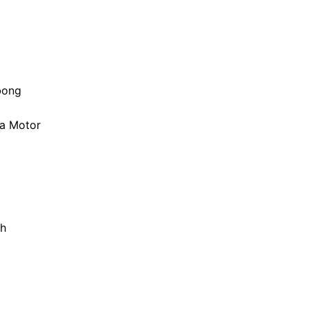
bong
da Motor
ah