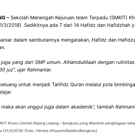
NG –
Sekolah Menengah Kejuruan Islam Terpadu (SMKIT) K
1/3/2018). Sedikitnya ada 7 dari 14 Hafidz dan Hafidzhah 
maniar dalam sambutannya mengatakan, Hafidz dan Hafidza
an.
a juga yang dari SMP umum. Alhamdulillaah dengan rutinitas
0 juz”, ujar Rahmaniar.
peluang untuk menjadi Tahfidz Quran melalui pola bimbing
lajar.
, maka akan unggul juga dalam akademik”, tambah Rahmani
SMKIT Khoiru Ummah Rejang Lebong – Bengkulu yang diberikan penghagaan seba
 (31/3/2018). [Foto : Hendra Afriyanto/RedAksiBengkulu]