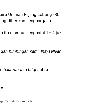
hoiru Ummah Rejang Lebong (RL)
yang diberikan penghargaan.
h itu mampu menghafal 1 – 2 juz
 dan bimbingan kami, Insyaallaah
an
halaqoh
dan
talqhi
atau
ar.
gai Tahfidz Quran pada