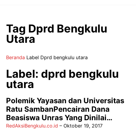
Langsung
ke
isi
Tag Dprd Bengkulu
Utara
Beranda
Label
Dprd bengkulu utara
Label: dprd bengkulu
utara
Polemik Yayasan dan Universitas
Ratu SambanPencairan Dana
Beasiswa Unras Yang Dinilai…
RedAksiBengkulu.co.id
–
Oktober 19, 2017