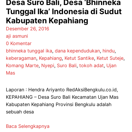
Desa Suro Bali, Desa ‘Bhinneka
Tunggal Ika’ Indonesia di Sudut
Kabupaten Kepahiang
Desember 26, 2016
aji asmuni
0 Komentar
bhinneka tunggal ika
,
dana kependudukan
,
hindu
,
keberagaman
,
Kepahiang
,
Ketut Santike
,
Ketut Suteje
,
Komang Marte
,
Nyepi
,
Suro Bali
,
tokoh adat
,
Ujan
Mas
Laporan : Hendra Ariyanto RedAksiBengkulu.co.id,
KEPAHIANG – Desa Suro Bali Kecamatan Ujan Mas
Kabupaten Kepahiang Provinsi Bengkulu adalah
sebuah desa
Baca Selengkapnya