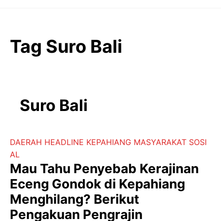
Langsung
ke
isi
Tag Suro Bali
Suro Bali
DAERAH
HEADLINE
KEPAHIANG
MASYARAKAT
SOSI
AL
Mau Tahu Penyebab Kerajinan
Eceng Gondok di Kepahiang
Menghilang? Berikut
Pengakuan Pengrajin