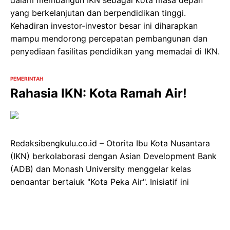
dalam membangun IKN sebagai kota masa depan
yang berkelanjutan dan berpendidikan tinggi.
Kehadiran investor-investor besar ini diharapkan
mampu mendorong percepatan pembangunan dan
penyediaan fasilitas pendidikan yang memadai di IKN.
PEMERINTAH
Rahasia IKN: Kota Ramah Air!
Redaksibengkulu.co.id – Otorita Ibu Kota Nusantara
(IKN) berkolaborasi dengan Asian Development Bank
(ADB) dan Monash University menggelar kelas
pengantar bertajuk "Kota Peka Air". Inisiatif ini
merupakan bagian dari strategi Otorita IKN dalam
memperkuat kapasitas sumber daya manusia lewat
program edukasi dan pelatihan berbasis inovasi.