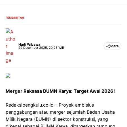
Langsung
ke
isi
PEMERINTAH
Hadi Wibawa
Share
29 Desember 2025, 20:25 WIB
Merger Raksasa BUMN Karya: Target Awal 2026!
Redaksibengkulu.co.id – Proyek ambisius
penggabungan atau merger sejumlah Badan Usaha
Milik Negara (BUMN) di sektor konstruksi, yang
dikenal sebagai BUMN Karya, ditargetkan rampung