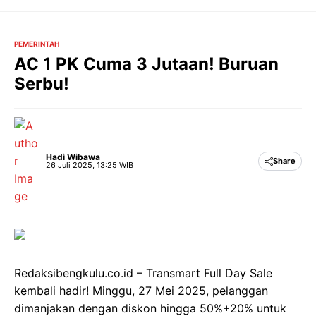
Langsung
ke
isi
PEMERINTAH
AC 1 PK Cuma 3 Jutaan! Buruan
Serbu!
Hadi Wibawa
Share
26 Juli 2025, 13:25 WIB
Redaksibengkulu.co.id – Transmart Full Day Sale
kembali hadir! Minggu, 27 Mei 2025, pelanggan
dimanjakan dengan diskon hingga 50%+20% untuk