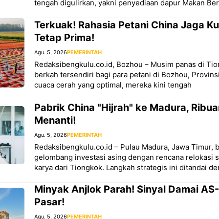
tengah digulirkan, yakni penyediaan dapur Makan Berg
Terkuak! Rahasia Petani China Jaga Ku
Tetap Prima!
Agu. 5, 2026
PEMERINTAH
Redaksibengkulu.co.id, Bozhou – Musim panas di T
berkah tersendiri bagi para petani di Bozhou, Provin
cuaca cerah yang optimal, mereka kini tengah
Pabrik China "Hijrah" ke Madura, Ribu
Menanti!
Agu. 5, 2026
PEMERINTAH
Redaksibengkulu.co.id – Pulau Madura, Jawa Timur,
gelombang investasi asing dengan rencana relokasi s
karya dari Tiongkok. Langkah strategis ini ditandai d
Minyak Anjlok Parah! Sinyal Damai AS
Pasar!
Agu. 5, 2026
PEMERINTAH