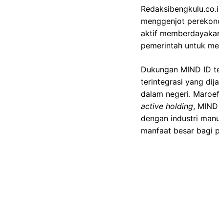
Redaksibengkulu.co.
menggenjot perekonom
aktif memberdayakan 
pemerintah untuk me
Dukungan MIND ID t
terintegrasi yang di
dalam negeri. Maroe
active holding
, MIND
dengan industri manu
manfaat besar bagi p
Gambar Istimewa : akcdn.det
Kemitraan MIND ID d
dari smelter Gresik.
nikel, pembangunan 