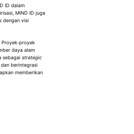
D ID dalam
risasi, MIND ID juga
s dengan visi
 Proyek-proyek
sumber daya alam
a sebagai
strategic
dan berintegrasi
arapkan memberikan
 ton emas per tahun
 domestik. Di sektor
mendukung ekosistem