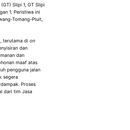
GT) Slipi 1, GT Slipi
n 1. Peristiwa ini
wang-Tomang-Pluit,
, terutama di
on
nyisiran dan
eamanan dan
ohonan maaf atas
ruh pengguna jalan
k segera
erdampak. Proses
 dari tim Jasa