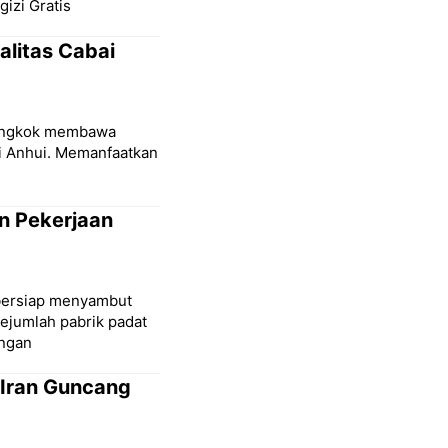
izi Gratis
alitas Cabai
iongkok membawa
si Anhui. Memanfaatkan
an Pekerjaan
 bersiap menyambut
ejumlah pabrik padat
engan
-Iran Guncang