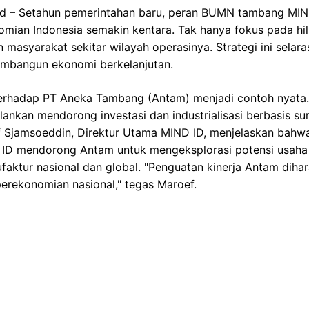
id – Setahun pemerintahan baru, peran BUMN tambang MIN
ian Indonesia semakin kentara. Tak hanya fokus pada hili
masyarakat sekitar wilayah operasinya. Strategi ini selara
mbangun ekonomi berkelanjutan.
erhadap PT Aneka Tambang (Antam) menjadi contoh nyata.
jalankan mendorong investasi dan industrialisasi berbasis 
f Sjamsoeddin, Direktur Utama MIND ID, menjelaskan bahw
 ID mendorong Antam untuk mengeksplorasi potensi usaha 
faktur nasional dan global. "Penguatan kinerja Antam dih
erekonomian nasional," tegas Maroef.
ik.net.id
engan PT Freeport Indonesia menghasilkan penyerapan 30
 Sebanyak 125 kg emas juga telah disalurkan untuk investasi
enam proyek hilirisasi di Halmahera Timur dan Karawang 