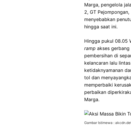
Marga, pengelola jala
2, GT Pejompongan, 
menyebabkan penutup
hingga saat ini.
Hingga pukul 08.05 W
ramp
akses gerbang 
pembersihan di sepa
kelancaran lalu lin
ketidaknyamanan dan
tol dan menyayangka
memperbaiki kerusak
perbaikan diperkira
Marga.
Gambar Istimewa : akcdn.det