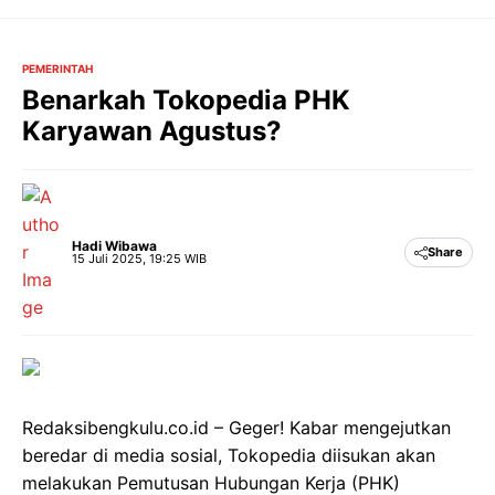
Langsung
ke
isi
PEMERINTAH
Benarkah Tokopedia PHK
Karyawan Agustus?
Hadi Wibawa
Share
15 Juli 2025, 19:25 WIB
Redaksibengkulu.co.id – Geger! Kabar mengejutkan
beredar di media sosial, Tokopedia diisukan akan
melakukan Pemutusan Hubungan Kerja (PHK)