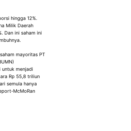
porsi hingga 12%.
ha Milik Daerah
 Dan ini saham ini
imbuhnya.
 saham mayoritas PT
(BUMN)
 untuk menjadi
ra Rp 55,8 triliun
dari semula hanya
reeport-McMoRan