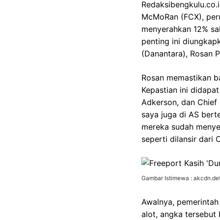
Redaksibengkulu.co.i
McMoRan (FCX), peru
menyerahkan 12% sah
penting ini diungkap
(Danantara), Rosan P
Rosan memastikan b
Kepastian ini didapa
Adkerson, dan Chief 
saya juga di AS ber
mereka sudah menyet
seperti dilansir dar
Gambar Istimewa : akcdn.det
Awalnya, pemerintah
alot, angka tersebut 