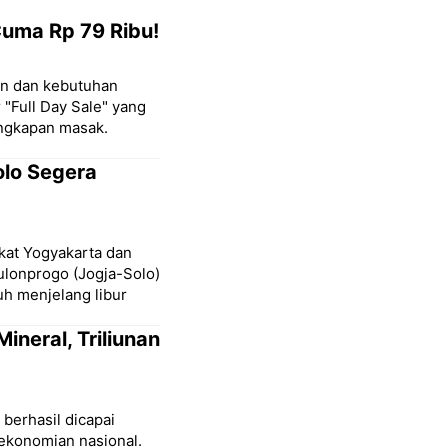
Cuma Rp 79 Ribu!
on dan kebutuhan
"Full Day Sale" yang
ngkapan masak.
olo Segera
kat Yogyakarta dan
ulonprogo (Jogja-Solo)
uh menjelang libur
ineral, Triliunan
berhasil dicapai
ekonomian nasional.