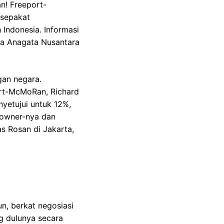
n! Freeport-
 sepakat
Indonesia. Informasi
ya Anagata Nusantara
an negara.
ort-McMoRan, Richard
nyetujui untuk 12%,
 owner-nya dan
s Rosan di Jakarta,
, berkat negosiasi
ng dulunya secara