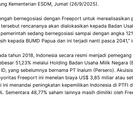
dung Kementerian ESDM, Jumat (26/9/2025).
tengah bernegosiasi dengan Freeport untuk merealisasikan 
 tersebut rencananya akan dialokasikan kepada Badan Usa
pemerintah sedang bernegosiasi sampai dengan angka 12%.
sih kepada BUMD Papua dan ini terjadi nanti pasca 2041," 
pada tahun 2018, Indonesia secara resmi menjadi pemegang
sebesar 51,23% melalui Holding Badan Usaha Milik Negara 
D, yang sebelumnya bernama PT Inalum (Persero). Akuisisi
itas Freeport ini menelan biaya US$ 3,85 miliar atau seta
isi ini menandai peningkatan kepemilikan Indonesia di PTFI 
%. Sementara 48,77% saham lainnya masih dimiliki oleh F