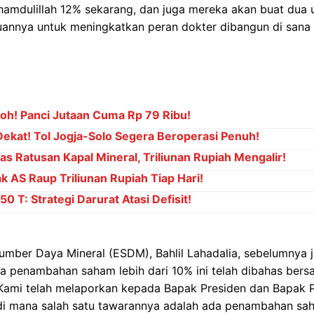
hamdulillah 12% sekarang, dan juga mereka akan buat dua u
uannya untuk meningkatkan peran dokter dibangun di sana d
oh! Panci Jutaan Cuma Rp 79 Ribu!
ekat! Tol Jogja-Solo Segera Beroperasi Penuh!
s Ratusan Kapal Mineral, Triliunan Rupiah Mengalir!
k AS Raup Triliunan Rupiah Tiap Hari!
0 T: Strategi Darurat Atasi Defisit!
umber Daya Mineral (ESDM), Bahlil Lahadalia, sebelumnya j
penambahan saham lebih dari 10% ini telah dibahas bers
Kami telah melaporkan kepada Bapak Presiden dan Bapak 
i mana salah satu tawarannya adalah ada penambahan sah