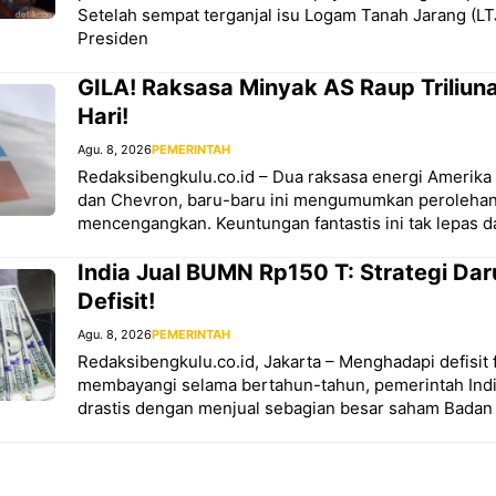
Setelah sempat terganjal isu Logam Tanah Jarang (LTJ
Presiden
GILA! Raksasa Minyak AS Raup Triliun
Hari!
Agu. 8, 2026
PEMERINTAH
Redaksibengkulu.co.id – Dua raksasa energi Amerika 
dan Chevron, baru-baru ini mengumumkan perolehan
mencengangkan. Keuntungan fantastis ini tak lepas d
India Jual BUMN Rp150 T: Strategi Dar
Defisit!
Agu. 8, 2026
PEMERINTAH
Redaksibengkulu.co.id, Jakarta – Menghadapi defisit f
membayangi selama bertahun-tahun, pemerintah Ind
drastis dengan menjual sebagian besar saham Badan