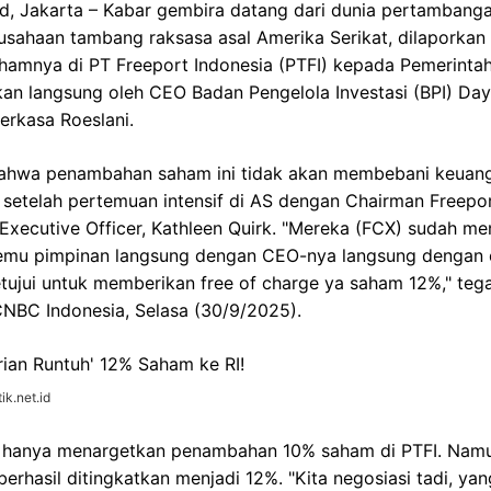
d, Jakarta – Kabar gembira datang dari dunia pertambanga
sahaan tambang raksasa asal Amerika Serikat, dilaporkan
amnya di PT Freeport Indonesia (PTFI) kepada Pemerintah 
kan langsung oleh CEO Badan Pengelola Investasi (BPI) Da
erkasa Roeslani.
ahwa penambahan saham ini tidak akan membebani keuang
t setelah pertemuan intensif di AS dengan Chairman Freep
Executive Officer, Kathleen Quirk. "Mereka (FCX) sudah me
temu pimpinan langsung dengan CEO-nya langsung dengan
ujui untuk memberikan free of charge ya saham 12%," tega
i CNBC Indonesia, Selasa (30/9/2025).
ik.net.id
 hanya menargetkan penambahan 10% saham di PTFI. Namun
berhasil ditingkatkan menjadi 12%. "Kita negosiasi tadi, ya