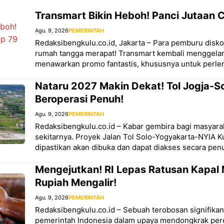
Transmart Bikin Heboh! Panci Jutaan 
Agu. 9, 2026
PEMERINTAH
Redaksibengkulu.co.id, Jakarta – Para pemburu disk
rumah tangga merapat! Transmart kembali menggelar 
menawarkan promo fantastis, khususnya untuk perle
Nataru 2027 Makin Dekat! Tol Jogja-S
Beroperasi Penuh!
Agu. 9, 2026
PEMERINTAH
Redaksibengkulu.co.id – Kabar gembira bagi masyara
sekitarnya. Proyek Jalan Tol Solo-Yogyakarta-NYIA K
dipastikan akan dibuka dan dapat diakses secara pen
Mengejutkan! RI Lepas Ratusan Kapal M
Rupiah Mengalir!
Agu. 9, 2026
PEMERINTAH
Redaksibengkulu.co.id – Sebuah terobosan signifikan 
pemerintah Indonesia dalam upaya mendongkrak per