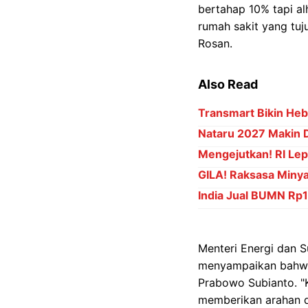
bertahap 10% tapi al
rumah sakit yang tuj
Rosan.
Also Read
Transmart Bikin Heb
Nataru 2027 Makin D
Mengejutkan! RI Lepa
GILA! Raksasa Minya
India Jual BUMN Rp15
Menteri Energi dan S
menyampaikan bahwa 
Prabowo Subianto. "
memberikan arahan d