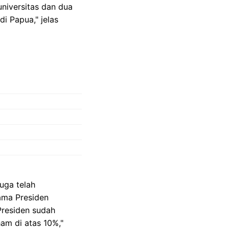
niversitas dan dua
i Papua," jelas
uga telah
ama Presiden
Presiden sudah
am di atas 10%,"