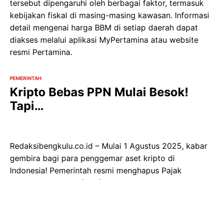
tersebut dipengaruhi oleh berbagai faktor, termasuk
kebijakan fiskal di masing-masing kawasan. Informasi
detail mengenai harga BBM di setiap daerah dapat
diakses melalui aplikasi MyPertamina atau website
resmi Pertamina.
PEMERINTAH
Kripto Bebas PPN Mulai Besok!
Tapi…
Redaksibengkulu.co.id – Mulai 1 Agustus 2025, kabar
gembira bagi para penggemar aset kripto di
Indonesia! Pemerintah resmi menghapus Pajak
Pertambahan Nilai (PPN) atas transaksi kripto. Hal ini
tertuang dalam Peraturan Menteri Keuangan (PMK)
Nomor 50 Tahun 2025. Perubahan ini seiring dengan
pergeseran status kripto dari komoditas menjadi aset