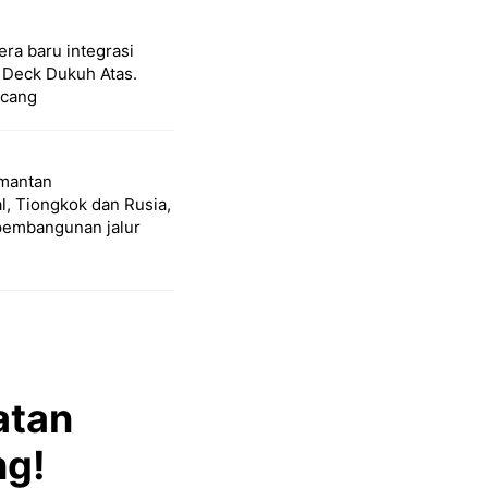
ra baru integrasi
 Deck Dukuh Atas.
ncang
imantan
l, Tiongkok dan Rusia,
 pembangunan jalur
atan
ng!