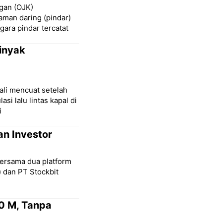
ngan (OJK)
aman daring (pindar)
gara pindar tercatat
inyak
ali mencuat setelah
 lalu lintas kapal di
i
an Investor
bersama dua platform
) dan PT Stockbit
0 M, Tanpa