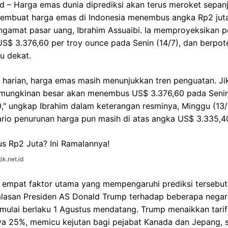
d – Harga emas dunia diprediksi akan terus meroket sepan
embuat harga emas di Indonesia menembus angka Rp2 juta 
ngamat pasar uang, Ibrahim Assuaibi. Ia memproyeksikan 
US$ 3.376,60 per troy ounce pada Senin (14/7), dan berpo
u dekat.
s harian, harga emas masih menunjukkan tren penguatan. Jika
mungkinan besar akan menembus US$ 3.376,60 pada Senin,
," ungkap Ibrahim dalam keterangan resminya, Minggu (13/
io penurunan harga pun masih di atas angka US$ 3.335,40
ik.net.id
empat faktor utama yang mempengaruhi prediksi tersebut
lasan Presiden AS Donald Trump terhadap beberapa negar
mulai berlaku 1 Agustus mendatang. Trump menaikkan tarif
nya 25%, memicu kejutan bagi pejabat Kanada dan Jepang,