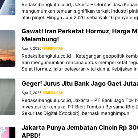
Redaksibengkulu.co.id, Jakarta – Otoritas Jasa Keua
mengumumkan temuan signifikan terkait industri pinj
atau pinjol. Hingga Juni 2026, sebanyak 16 penyeleng
Gawat! Iran Perketat Hormuz, Harga M
Melambung!
Agu. 7, 2026
PEMERINTAH
Redaksibengkulu.co.id – Ketegangan geopolitik kemb
Iran mengumumkan rencana untuk memperketat regulasi
Selat Hormuz, jalur pelayaran vital dunia. Kebijakan in
Geger! Jurus Jitu Bank Jago Gaet Juta
Agu. 7, 2026
PEMERINTAH
Redaksibengkulu.co.id, Jakarta – PT Bank Jago Tbk 
investasi terkemuka, PT Bibit Tumbuh Bersama (Bibit
Sekuritas Digital (Stockbit), berhasil menghimpun
Jakarta Punya Jembatan Cincin Rp 30
APBD!