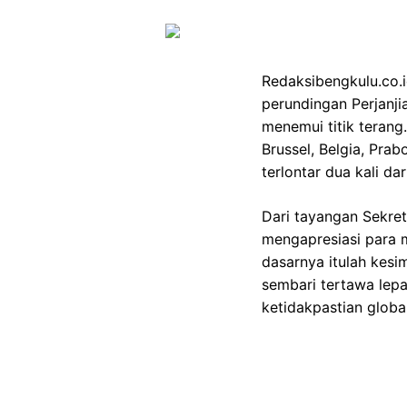
Redaksibengkulu.co.
perundingan Perjanj
menemui titik terang
Brussel, Belgia, Pr
terlontar dua kali d
Dari tayangan Sekret
mengapresiasi para m
dasarnya itulah kesim
sembari tertawa lep
ketidakpastian global
Gambar Istimewa : akcdn.det