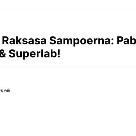
i Raksasa Sampoerna: Pab
& Superlab!
25 WIB