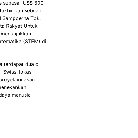
s sebesar US$ 300
utakhir dan sebuah
HM Sampoerna Tbk,
ta Rakyat Untuk
n, menunjukkan
atematika (STEM) di
a terdapat dua di
 Swiss, lokasi
proyek ini akan
 menekankan
 daya manusia