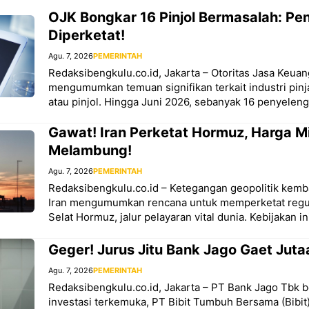
OJK Bongkar 16 Pinjol Bermasalah: P
Diperketat!
Agu. 7, 2026
PEMERINTAH
Redaksibengkulu.co.id, Jakarta – Otoritas Jasa Keua
mengumumkan temuan signifikan terkait industri pinj
atau pinjol. Hingga Juni 2026, sebanyak 16 penyeleng
Gawat! Iran Perketat Hormuz, Harga M
Melambung!
Agu. 7, 2026
PEMERINTAH
Redaksibengkulu.co.id – Ketegangan geopolitik kemb
Iran mengumumkan rencana untuk memperketat regulasi
Selat Hormuz, jalur pelayaran vital dunia. Kebijakan in
Geger! Jurus Jitu Bank Jago Gaet Juta
Agu. 7, 2026
PEMERINTAH
Redaksibengkulu.co.id, Jakarta – PT Bank Jago Tbk 
investasi terkemuka, PT Bibit Tumbuh Bersama (Bibit