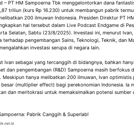
id – PT HM Sampoerna Tbk menggelontorkan dana fantasti
 4,87 triliun (kurs Rp 16.230) untuk membangun pabrik term
melibatkan 200 ilmuwan Indonesia. Presiden Direktur PT 
ngkapkan hal tersebut dalam Live Podcast Endgame di Pes
rta Selatan, Sabtu (23/8/2025). Investasi ini, menurut Iva
terhadap pengembangan Sains, Teknologi, Teknik, dan M
mengalahkan investasi serupa di negara lain.
t Ivan sebagai yang tercanggih di bidangnya, bahkan hany
 riset dan pengembangan (R&D) Sampoerna masih berfokus di
 Meskipun hanya melibatkan 200 ilmuwan, Ivan optimistis 
esar (multiplier effect) bagi perekonomian Indonesia. Ia
an dan meritokrasi untuk memaksimalkan potensi sumber
ik.net.id