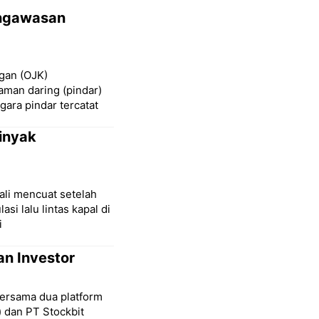
engawasan
ngan (OJK)
aman daring (pindar)
gara pindar tercatat
inyak
ali mencuat setelah
 lalu lintas kapal di
i
an Investor
bersama dua platform
) dan PT Stockbit