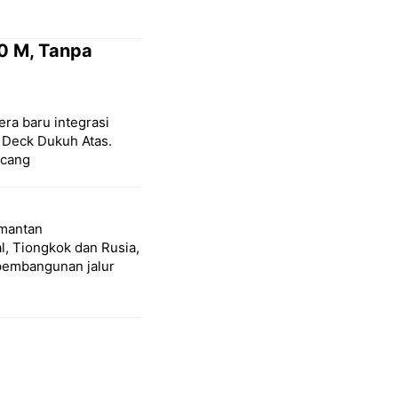
0 M, Tanpa
ra baru integrasi
 Deck Dukuh Atas.
ncang
imantan
l, Tiongkok dan Rusia,
 pembangunan jalur