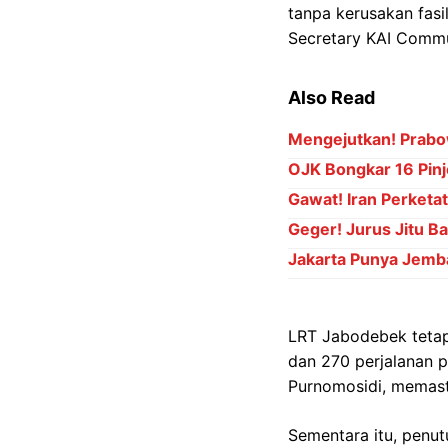
tanpa kerusakan fasi
Secretary KAI Commut
Also Read
Mengejutkan! Prabo
OJK Bongkar 16 Pinj
Gawat! Iran Perket
Geger! Jurus Jitu B
Jakarta Punya Jemb
LRT Jabodebek tetap 
dan 270 perjalanan 
Purnomosidi, memast
Sementara itu, penu