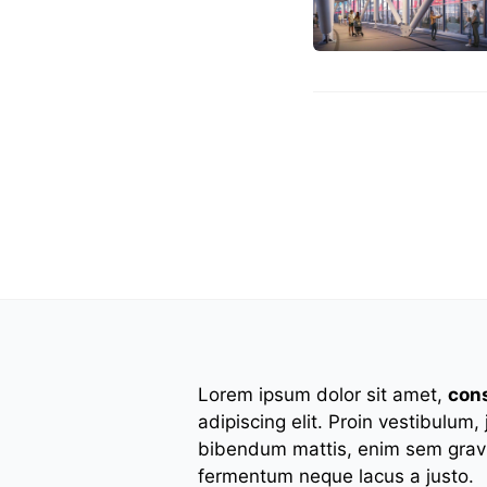
PEMERINTAH
Geger! T
Redaksibengkulu.co.
internasional dengan
setara Rp 80,6 triliu
mengingat dana terse
perdebatan mengenai
keuangan negara.