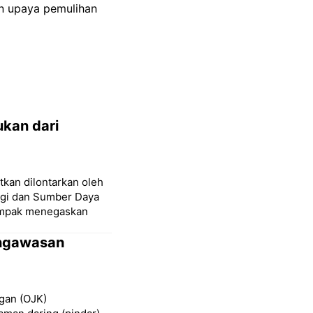
an upaya pemulihan
kan dari
kan dilontarkan oleh
rgi dan Sumber Daya
kompak menegaskan
engawasan
ngan (OJK)