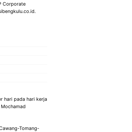
VP Corporate
ibengkulu.co.id.
 hari pada hari kerja
k, Mochamad
ta Cawang-Tomang-