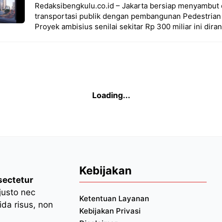
Redaksibengkulu.co.id – Jakarta bersiap menyambut e
transportasi publik dengan pembangunan Pedestrian
Proyek ambisius senilai sekitar Rp 300 miliar ini dira
rump Blokir Dana Rp80T?
id – Presiden Amerika Serikat (AS), Donald Trump, membua
 keputusannya membatalkan bantuan luar negeri senilai US$
n (kurs Rp 16.449). Keputusan sepihak ini langsung memicu k
but telah disetujui oleh Kongres AS. Peristiwa ini semaki
 pembagian kekuasaan antara eksekutif dan legislatif dal