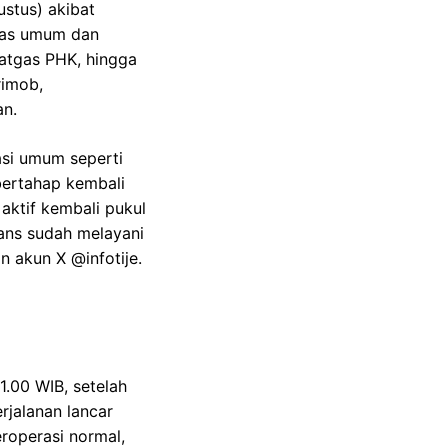
ustus) akibat
itas umum dan
satgas PHK, hingga
rimob,
an.
asi umum seperti
bertahap kembali
aktif kembali pukul
ans sudah melayani
n akun X @infotije.
1.00 WIB, setelah
jalanan lancar
roperasi normal,