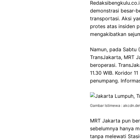
Redaksibengkulu.co.i
demonstrasi besar-b
transportasi. Aksi 
protes atas insiden 
mengakibatkan sejuml
Namun, pada Sabtu (
TransJakarta, MRT Ja
beroperasi. TransJak
11.30 WIB. Koridor 1
penumpang. Informasi
Gambar Istimewa : akcdn.det
MRT Jakarta pun bero
sebelumnya hanya me
tanpa melewati Stasi