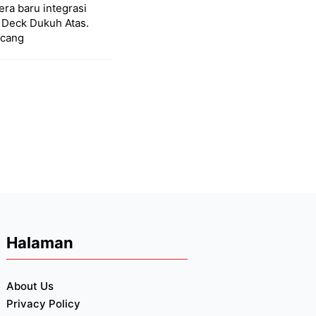
ra baru integrasi
 Deck Dukuh Atas.
ncang
t gempar dunia
 4,9 miliar atau
ontroversi,
n memperuncing
am pengelolaan