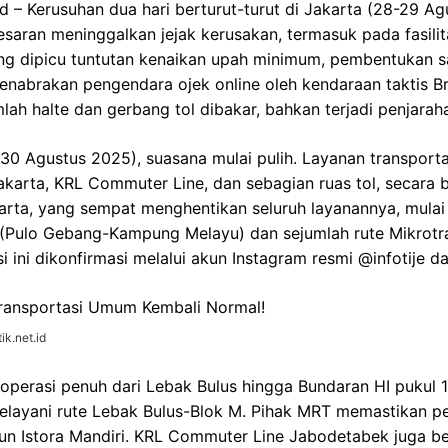
d – Kerusuhan dua hari berturut-turut di Jakarta (28-29 Ag
esaran meninggalkan jejak kerusakan, termasuk pada fasil
yang dipicu tuntutan kenaikan upah minimum, pembentukan 
penabrakan pengendara ojek online oleh kendaraan taktis B
ah halte dan gerbang tol dibakar, bahkan terjadi penjarah
30 Agustus 2025), suasana mulai pulih. Layanan transport
karta, KRL Commuter Line, dan sebagian ruas tol, secara 
arta, yang sempat menghentikan seluruh layanannya, mulai 
1 (Pulo Gebang-Kampung Melayu) dan sejumlah rute Mikrotr
 ini dikonfirmasi melalui akun Instagram resmi @infotije da
ik.net.id
perasi penuh dari Lebak Bulus hingga Bundaran HI pukul 1
layani rute Lebak Bulus-Blok M. Pihak MRT memastikan per
un Istora Mandiri. KRL Commuter Line Jabodetabek juga be