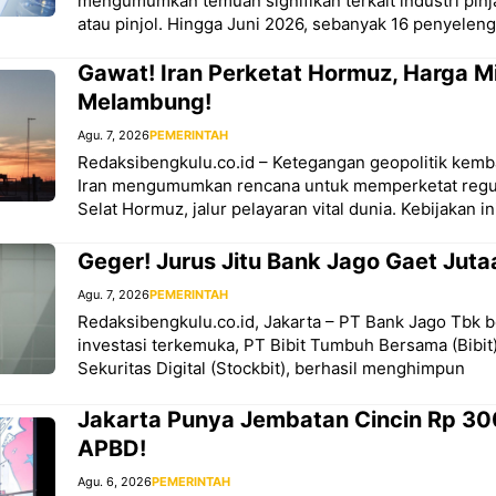
mengumumkan temuan signifikan terkait industri pinj
atau pinjol. Hingga Juni 2026, sebanyak 16 penyeleng
Gawat! Iran Perketat Hormuz, Harga M
Melambung!
Agu. 7, 2026
PEMERINTAH
Redaksibengkulu.co.id – Ketegangan geopolitik kemb
Iran mengumumkan rencana untuk memperketat regulasi
Selat Hormuz, jalur pelayaran vital dunia. Kebijakan in
Geger! Jurus Jitu Bank Jago Gaet Juta
Agu. 7, 2026
PEMERINTAH
Redaksibengkulu.co.id, Jakarta – PT Bank Jago Tbk 
investasi terkemuka, PT Bibit Tumbuh Bersama (Bibit
Sekuritas Digital (Stockbit), berhasil menghimpun
Jakarta Punya Jembatan Cincin Rp 30
APBD!
Agu. 6, 2026
PEMERINTAH