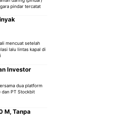
aman daring (pindar)
gara pindar tercatat
inyak
ali mencuat setelah
 lalu lintas kapal di
i
an Investor
bersama dua platform
) dan PT Stockbit
0 M, Tanpa