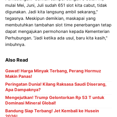
mulai Mei, Juni, Juli sudah 651 slot kita cabut, tidak
digunakan. Jadi kita langsung ambil sekarang,"
tegasnya. Meskipun demikian, maskapai yang
membutuhkan tambahan slot time penerbangan tetap
dapat mengajukan permohonan kepada Kementerian
Perhubungan. "Jadi ketika ada usul, baru kita kasih,"
imbuhnya.
Also Read
Gawat! Harga Minyak Terbang, Perang Hormuz
Makin Panas!
Peringatan Dunia! Kilang Raksasa Saudi Diserang,
Apa Dampaknya?
Mengejutkan! Trump Gelontorkan Rp 53 T untuk
Dominasi Mineral Global!
Bandung Siap Terbang! Jet Kembali ke Husein
2026!