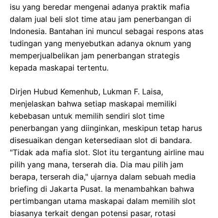
isu yang beredar mengenai adanya praktik mafia
dalam jual beli slot time atau jam penerbangan di
Indonesia. Bantahan ini muncul sebagai respons atas
tudingan yang menyebutkan adanya oknum yang
memperjualbelikan jam penerbangan strategis
kepada maskapai tertentu.
Dirjen Hubud Kemenhub, Lukman F. Laisa,
menjelaskan bahwa setiap maskapai memiliki
kebebasan untuk memilih sendiri slot time
penerbangan yang diinginkan, meskipun tetap harus
disesuaikan dengan ketersediaan slot di bandara.
"Tidak ada mafia slot. Slot itu tergantung airline mau
pilih yang mana, terserah dia. Dia mau pilih jam
berapa, terserah dia," ujarnya dalam sebuah media
briefing di Jakarta Pusat. Ia menambahkan bahwa
pertimbangan utama maskapai dalam memilih slot
biasanya terkait dengan potensi pasar, rotasi