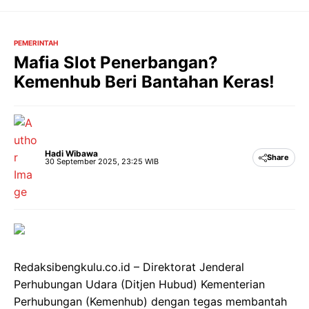
Langsung
ke
isi
PEMERINTAH
Mafia Slot Penerbangan?
Kemenhub Beri Bantahan Keras!
Hadi Wibawa
Share
30 September 2025, 23:25 WIB
Redaksibengkulu.co.id – Direktorat Jenderal
Perhubungan Udara (Ditjen Hubud) Kementerian
Perhubungan (Kemenhub) dengan tegas membantah