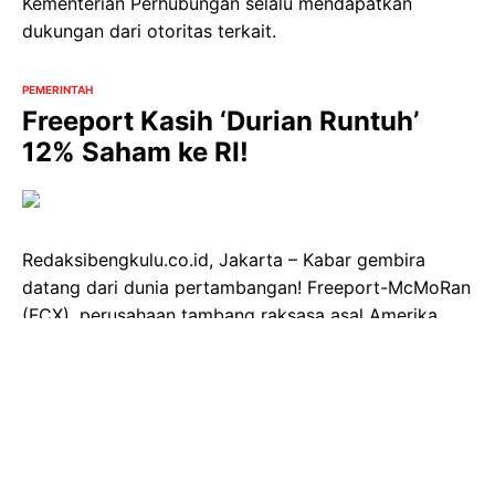
Kementerian Perhubungan selalu mendapatkan
dukungan dari otoritas terkait.
PEMERINTAH
Freeport Kasih ‘Durian Runtuh’
12% Saham ke RI!
Redaksibengkulu.co.id, Jakarta – Kabar gembira
datang dari dunia pertambangan! Freeport-McMoRan
(FCX), perusahaan tambang raksasa asal Amerika
Serikat, dilaporkan sepakat menyerahkan 12%
sahamnya di PT Freeport Indonesia (PTFI) kepada
Pemerintah Indonesia. Informasi penting ini
diungkapkan langsung oleh CEO Badan Pengelola
Investasi (BPI) Daya Anagata Nusantara (Danantara),
Rosan Perkasa Roeslani.