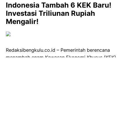
Indonesia Tambah 6 KEK Baru!
Investasi Triliunan Rupiah
Mengalir!
Redaksibengkulu.co.id – Pemerintah berencana
menambah enam Kawasan Ekonomi Khusus (KEK)
baru. Informasi ini disampaikan langsung oleh
Sekretaris Kementerian Koordinator Bidang
Perekonomian, Susiwijono Moegiarso, dalam
konferensi pers di Jakarta. Salah satu KEK yang
paling dinantikan adalah KEK Industri Halal di
Sidoarjo, Jawa Timur, yang diproyeksikan menjadi
pusat industri halal dunia dan menarik investasi
besar-besaran.
"Selain 25 KEK yang sudah beroperasi, enam KEK