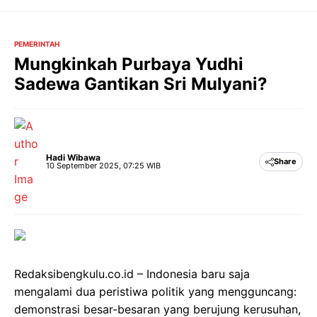
Langsung
ke
isi
PEMERINTAH
Mungkinkah Purbaya Yudhi
Sadewa Gantikan Sri Mulyani?
Hadi Wibawa
Share
10 September 2025, 07:25 WIB
Redaksibengkulu.co.id – Indonesia baru saja
mengalami dua peristiwa politik yang mengguncang:
demonstrasi besar-besaran yang berujung kerusuhan,